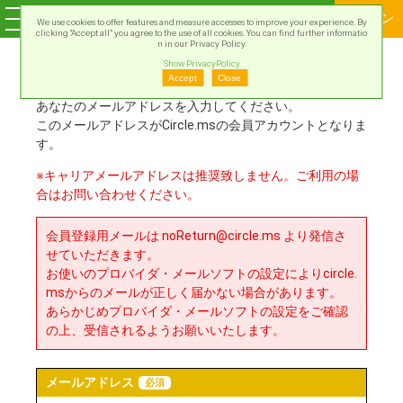
ログイン
We use cookies to offer features and measure accesses to improve your experience. By
clicking “Accept all” you agree to the use of all cookies. You can find further informatio
n in our Privacy Policy.
Show PrivacyPolicy
新規会員登録
Accept
Close
あなたのメールアドレスを入力してください。
このメールアドレスがCircle.msの会員アカウントとなりま
す。
※キャリアメールアドレスは推奨致しません。ご利用の場
合はお問い合わせください。
会員登録用メールは noReturn@circle.ms より発信さ
せていただきます。
お使いのプロバイダ・メールソフトの設定によりcircle.
msからのメールが正しく届かない場合があります。
あらかじめプロバイダ・メールソフトの設定をご確認
の上、受信されるようお願いいたします。
メールアドレス
必須