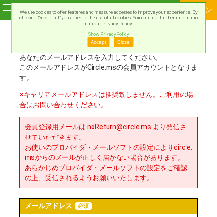
ログイン
We use cookies to offer features and measure accesses to improve your experience. By
clicking “Accept all” you agree to the use of all cookies. You can find further informatio
n in our Privacy Policy.
Show PrivacyPolicy
新規会員登録
Accept
Close
あなたのメールアドレスを入力してください。
このメールアドレスがCircle.msの会員アカウントとなりま
す。
※キャリアメールアドレスは推奨致しません。ご利用の場
合はお問い合わせください。
会員登録用メールは noReturn@circle.ms より発信さ
せていただきます。
お使いのプロバイダ・メールソフトの設定によりcircle.
msからのメールが正しく届かない場合があります。
あらかじめプロバイダ・メールソフトの設定をご確認
の上、受信されるようお願いいたします。
メールアドレス
必須