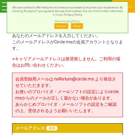
ログイン
We use cookies to offer features and measure accesses to improve your experience. By
clicking “Accept all” you agree to the use of all cookies. You can find further informatio
n in our Privacy Policy.
Show PrivacyPolicy
新規会員登録
Accept
Close
あなたのメールアドレスを入力してください。
このメールアドレスがCircle.msの会員アカウントとなりま
す。
※キャリアメールアドレスは推奨致しません。ご利用の場
合はお問い合わせください。
会員登録用メールは noReturn@circle.ms より発信さ
せていただきます。
お使いのプロバイダ・メールソフトの設定によりcircle.
msからのメールが正しく届かない場合があります。
あらかじめプロバイダ・メールソフトの設定をご確認
の上、受信されるようお願いいたします。
メールアドレス
必須