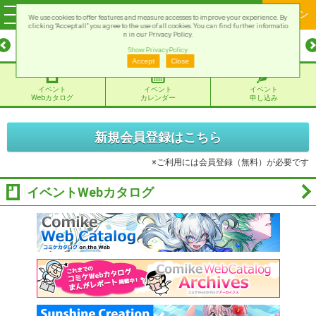
ログイン
We use cookies to offer features and measure accesses to improve your experience. By
clicking “Accept all” you agree to the use of all cookies. You can find further informatio
n in our Privacy Policy.
Show PrivacyPolicy
Accept
Close
イベント
イベント
イベント
Webカタログ
カレンダー
申し込み
新規会員登録はこちら
※ご利用には会員登録（無料）が必要です
イベントWebカタログ